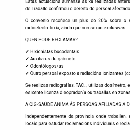
Estas actuacións súmanse ás xa realizadas anteri
de Traballo confirmou o dereito do persoal afectad
O convenio recoñece un plus do 20% sobre o sa
radioelectroloxía, aínda que non sexan exclusivas.
QUEN PODE RECLAMAR?
✔ Hixienistas bucodentais
✔ Auxiliares de gabinete
✔ Odontólogos/as
✔ Outro persoal exposto a radiacións ionizantes (c
Se realizas radiografías, TAC..., utilizas dosímetro
esixente licenza d eoprador/a ou traballas en zonas
A CIG-SAÚDE ANIMA ÁS PERSOAS AFILIADAS A 
Independentemente da provincia onde traballen,
locais para estudar reclamacións individuais e rec