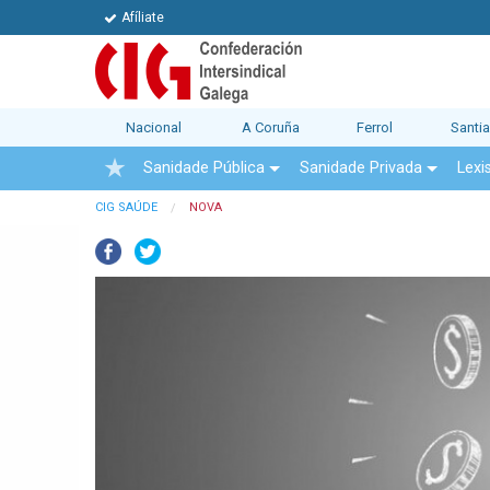
Afíliate
Nacional
A Coruña
Ferrol
Santi
Sanidade Pública
Sanidade Privada
Lexi
CIG SAÚDE
NOVA
Facebook
Twitter