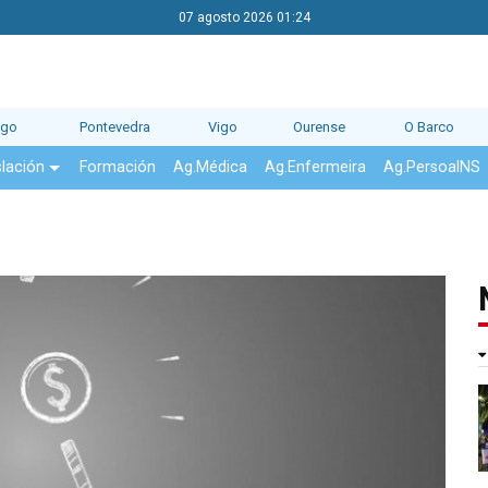
07 agosto 2026 01:24
ago
Pontevedra
Vigo
Ourense
O Barco
slación
Formación
Ag.Médica
Ag.Enfermeira
Ag.PersoalNS