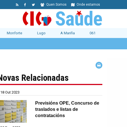
Quen Somos
Onde estamos
Monforte
Lugo
A Mariña
061
Novas Relacionadas
18 Out 2023
Previsións OPE, Concurso de
traslados e listas de
contratacións