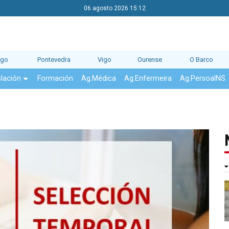
06 agosto 2026 15:12
ago
Pontevedra
Vigo
Ourense
O Barco
slación
Formación
Ag.Médica
Ag.Enfermeira
Ag.PersoalNS