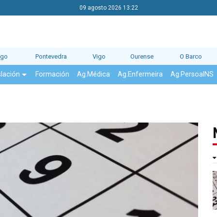
09 agosto 2026 13:22
ago
Pontevedra
Vigo
Ourense
O Barco
slación
Formación
Ag.Médica
Ag.Enfermeira
Ag.PersoalNS