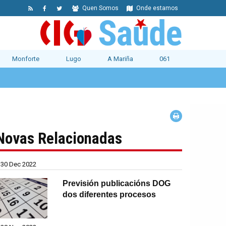
Quen Somos
Onde estamos
Monforte
Lugo
A Mariña
061
Novas Relacionadas
30 Dec 2022
Previsión publicacións DOG
dos diferentes procesos