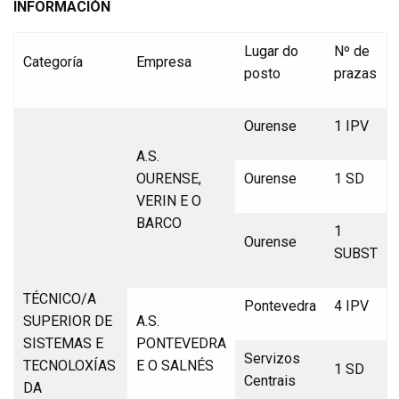
INFORMACIÓN
Lugar do
Nº de
Categoría
Empresa
posto
prazas
Ourense
1 IPV
A.S.
OURENSE,
Ourense
1 SD
VERIN E O
BARCO
1
Ourense
SUBST
TÉCNICO/A
Pontevedra
4 IPV
SUPERIOR DE
A.S.
SISTEMAS E
PONTEVEDRA
Servizos
TECNOLOXÍAS
E O SALNÉS
1 SD
Centrais
DA