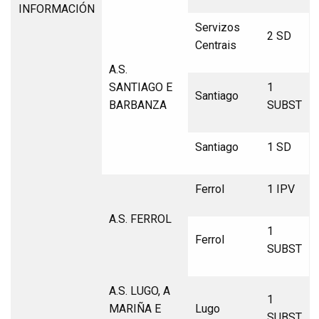
INFORMACIÓN
Servizos
2 SD
Centrais
A.S.
SANTIAGO E
1
Santiago
BARBANZA
SUBST
Santiago
1 SD
Ferrol
1 IPV
A.S. FERROL
1
Ferrol
SUBST
A.S. LUGO, A
1
MARIÑA E
Lugo
SUBST