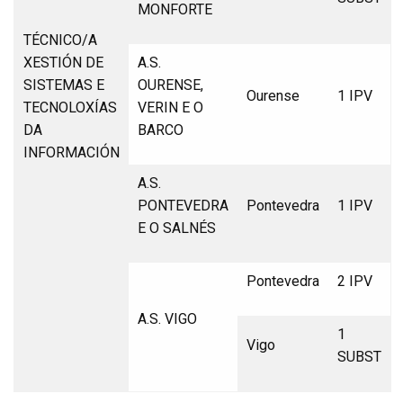
MONFORTE
TÉCNICO/A
XESTIÓN DE
A.S.
SISTEMAS E
OURENSE,
Ourense
1 IPV
TECNOLOXÍAS
VERIN E O
DA
BARCO
INFORMACIÓN
A.S.
PONTEVEDRA
Pontevedra
1 IPV
E O SALNÉS
Pontevedra
2 IPV
A.S. VIGO
1
Vigo
SUBST