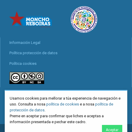
Información Legal
Política protección de datos
Política cookies
locais
Usamos cookies para mellorar a túa experiencia de navegación e
Mapa web
uso. Consulta a nosa
política de cookies
e a nosa
política de
protección de datos
.
Preme en aceptar para confirmar que liches e aceptas a
información presentada e pechar este cadro.
Aceptar
2026
CIG
. Confederación Intersindical Galega - Miguel Ferro Caaveiro