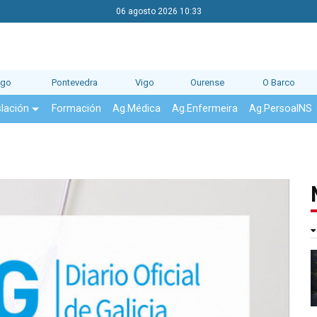
06 agosto 2026 10:33
ago
Pontevedra
Vigo
Ourense
O Barco
slación
Formación
Ag.Médica
Ag.Enfermeira
Ag.PersoalNS