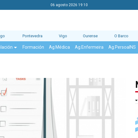
06 agosto 2026 19:10
ago
Pontevedra
Vigo
Ourense
O Barco
slación
Formación
Ag.Médica
Ag.Enfermeira
Ag.PersoalNS