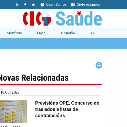
Quen Somos
Onde estamos
Monforte
Lugo
A Mariña
061
Novas Relacionadas
18 Out 2023
Previsións OPE, Concurso de
traslados e listas de
contratacións