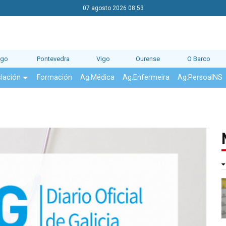
07 agosto 2026 08:53
ago
Pontevedra
Vigo
Ourense
O Barco
slación
Formación
Ag.Médica
Ag.Enfermeira
Ag.PersoalNS