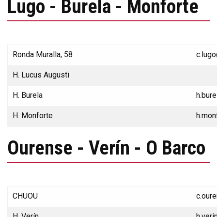
Lugo - Burela - Monforte
Ronda Muralla, 58
c.lug
H. Lucus Augusti
H. Burela
h.bur
H. Monforte
h.mon
Ourense - Verín - O Barco
CHUOU
c.our
H. Verín
h.ver