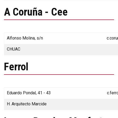
A Coruña - Cee
Alfonso Molina, s/n
c.cor
CHUAC
Ferrol
Eduardo Pondal, 41 - 43
c.fer
H. Arquitecto Marcide