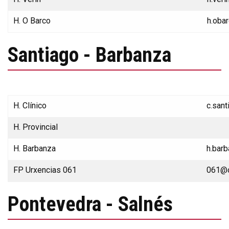
H. O Barco
h.oba
Santiago - Barbanza
H. Clínico
c.san
H. Provincial
H. Barbanza
h.bar
FP Urxencias 061
061@c
Pontevedra - Salnés