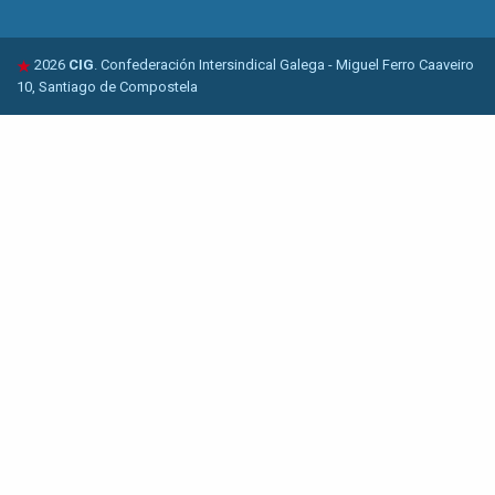
2026
CIG
. Confederación Intersindical Galega - Miguel Ferro Caaveiro
10, Santiago de Compostela