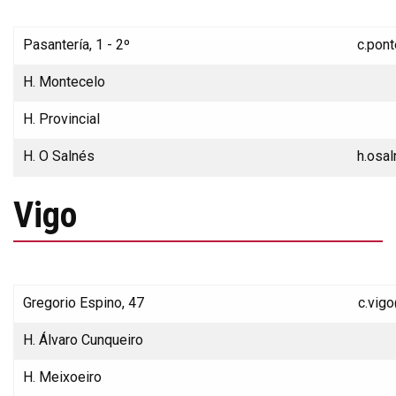
Pasantería, 1 - 2º
c.pon
H. Montecelo
H. Provincial
H. O Salnés
h.osa
Vigo
Gregorio Espino, 47
c.vig
H. Álvaro Cunqueiro
H. Meixoeiro