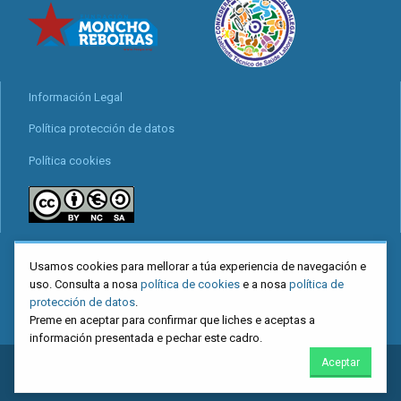
Información Legal
Política protección de datos
Política cookies
locais
Usamos cookies para mellorar a túa experiencia de navegación e
Mapa web
uso. Consulta a nosa
política de cookies
e a nosa
política de
protección de datos
.
Preme en aceptar para confirmar que liches e aceptas a
información presentada e pechar este cadro.
Aceptar
2026
CIG
. Confederación Intersindical Galega - Miguel Ferro Caaveiro
10, Santiago de Compostela